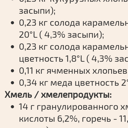
засыпи);
0,23 кг солода карамель
20°L ( 4,3% засыпи);
0,23 кг солода карамель
цветность 1,8°L ( 4,3% за
0,11 кг ячменных хлопьев;
0,34 кг меда цветность 2°
Хмель / хмелепродукты:
14 г гранулированного х
кислоты 6,2%, горечь - 11