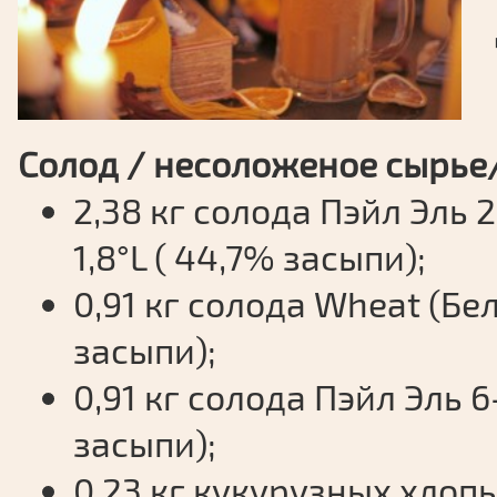
Солод / несоложеное сырье/
2,38 кг солода Пэйл Эль 
1,8°L ( 44,7% засыпи);
0,91 кг солода Wheat (Бел
засыпи);
0,91 кг солода Пэйл Эль 6
засыпи);
0,23 кг кукурузных хлопь